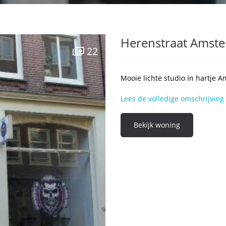
Herenstraat Amst
22
Mooie lichte studio in hartje 
Lees de volledige omschrijving
Bekijk woning